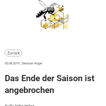
Imkerverein Region
Login
Wil
Menü
Zurück
05.08.2019
, Dierauer Roger
Das Ende der Saison ist
angebrochen
Hallo liebe Imker.